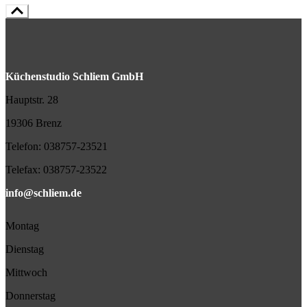
Küchenstudio Schliem GmbH
Hauptstr. 28
19306 Brenz
Telefon:
038757-23521
Telefax:
038757-23522
info@schliem.de
Montag
Dienstag
Mittwoch
Donnerstag