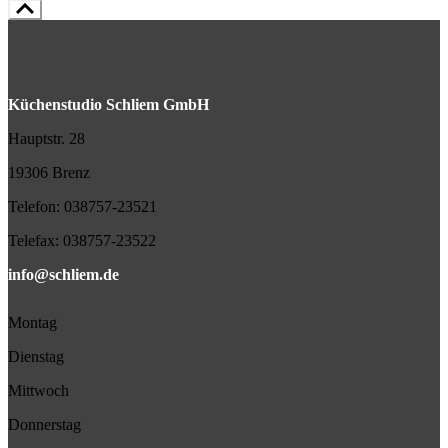
Küchenstudio Schliem GmbH
Hauptstr. 28
19306 Brenz
Telefon:
038757-23521
Telefax:
038757-23522
info@schliem.de
Montag
Dienstag
Mittwoch
Donnerstag